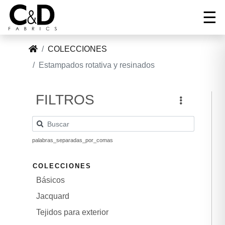
☰
COLECCIONES
Tel:
Estampados rotativa y resinados
+34
Correo:
96
INICIO
cnd@cndfabrics.com
236
FILTROS
90
COLECCIONES
96
palabras_separadas_por_comas
GALERÍA
COLECCIONES
EMPRESA
Básicos
Jacquard
NOTICIAS
Tejidos para exterior