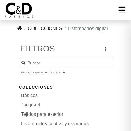
☰
COLECCIONES
Estampados digital
Tel:
+34
Correo:
FILTROS
96
INICIO
cnd@cndfabrics.com
236
90
COLECCIONES
96
palabras_separadas_por_comas
GALERÍA
COLECCIONES
Básicos
EMPRESA
Jacquard
Tejidos para exterior
NOTICIAS
Estampados rotativa y resinados