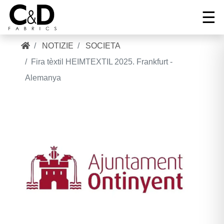
☰
NOTIZIE
SOCIETA
Tel:
Fira tèxtil HEIMTEXTIL 2025. Frankfurt -
+34
Correo:
Alemanya
96
INIZIO
cnd@cndfabrics.com
236
90
COLLEZIONI
96
GALLERIA
AZIENDA
NOTIZIE