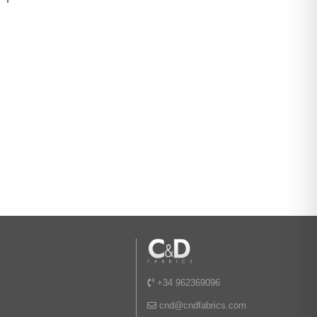
+34 962369096
cnd@cndfabrics.com