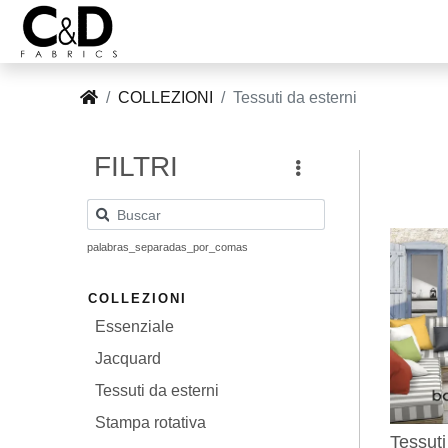
COLLEZIONI
Tessuti da esterni
Tel:
+34
Correo:
FILTRI
96
INIZIO
cnd@cndfabrics.com
236
90
COLLEZIONI
96
palabras_separadas_por_comas
GALLERIA
COLLEZIONI
Essenziale
AZIENDA
Jacquard
Tessuti da esterni
NOTIZIE
Stampa rotativa