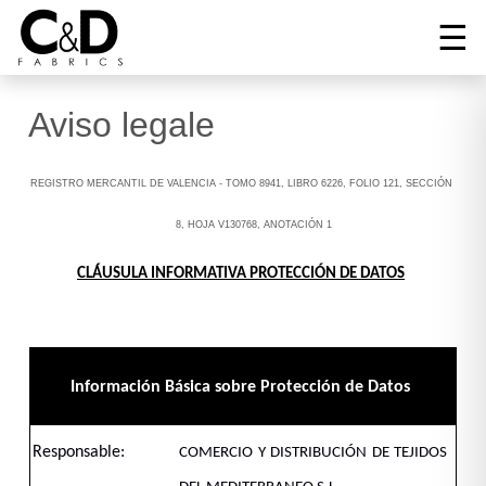
☰
Aviso legale
Tel:
+34
Correo:
96
INIZIO
cnd@cndfabrics.com
REGISTRO MERCANTIL DE VALENCIA - TOMO 8941, LIBRO 6226, FOLIO 121, SECCIÓN
236
90
8, HOJA V130768, ANOTACIÓN 1
COLLEZIONI
96
CLÁUSULA INFORMATIVA PROTECCIÓN DE DATOS
GALLERIA
AZIENDA
Información Básica sobre Protección de Datos
NOTIZIE
Responsable:
COMERCIO Y DISTRIBUCIÓN DE TEJIDOS