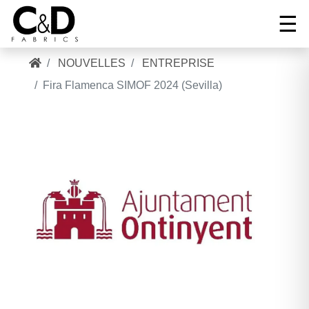
☰
NOUVELLES
ENTREPRISE
Tel:
Fira Flamenca SIMOF 2024 (Sevilla)
+34
Correo:
96
ACCUEIL
cnd@cndfabrics.com
236
90
COLLECTIONS
96
GALERIE
SOCIETE
NOUVELLES