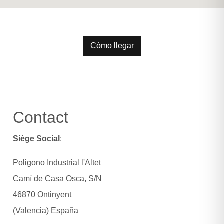
CONTACT
Cómo llegar
Contact
LANGUES
Siège Social
:
Poligono Industrial l'Altet
Camí de Casa Osca, S/N
46870 Ontinyent
(Valencia) España