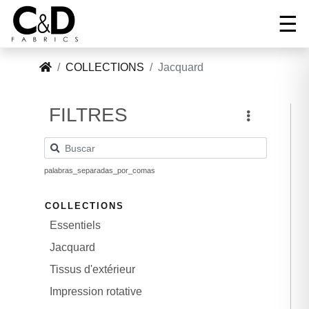
☰
COLLECTIONS
Jacquard
Tel:
+34
Correo:
FILTRES
96
ACCUEIL
cnd@cndfabrics.com
236
90
COLLECTIONS
96
palabras_separadas_por_comas
GALERIE
COLLECTIONS
Essentiels
SOCIETE
Jacquard
Tissus d'extérieur
NOUVELLES
Impression rotative