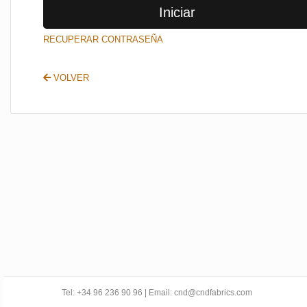
Iniciar
SALIR
RECUPERAR CONTRASEÑA
VOLVER
Tel: +34 96 236 90 96 | Email: cnd@cndfabrics.com