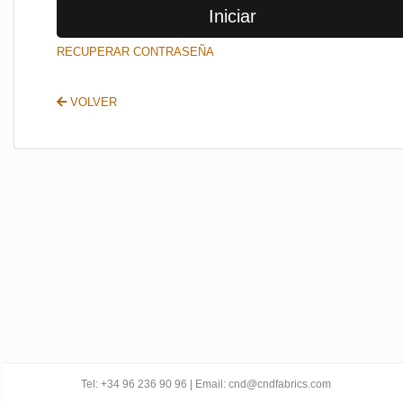
Iniciar
SALIR
RECUPERAR CONTRASEÑA
VOLVER
Tel: +34 96 236 90 96 | Email: cnd@cndfabrics.com