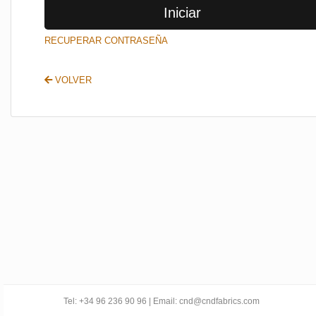
Iniciar
SALIR
RECUPERAR CONTRASEÑA
VOLVER
Tel: +34 96 236 90 96 | Email: cnd@cndfabrics.com