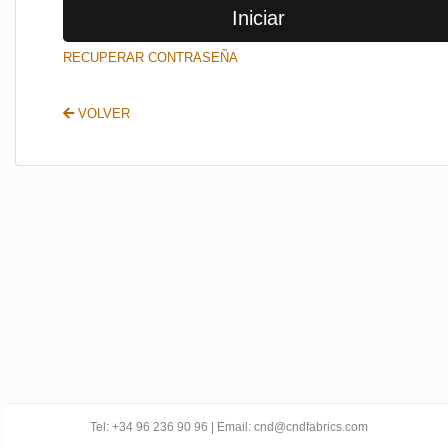
Iniciar
SALIR
RECUPERAR CONTRASEÑA
VOLVER
Tel: +34 96 236 90 96 | Email: cnd@cndfabrics.com