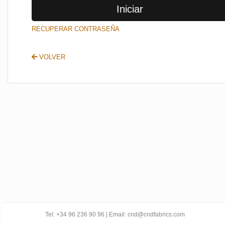
Iniciar
SALIR
RECUPERAR CONTRASEÑA
VOLVER
Tel: +34 96 236 90 96 | Email: cnd@cndfabrics.com