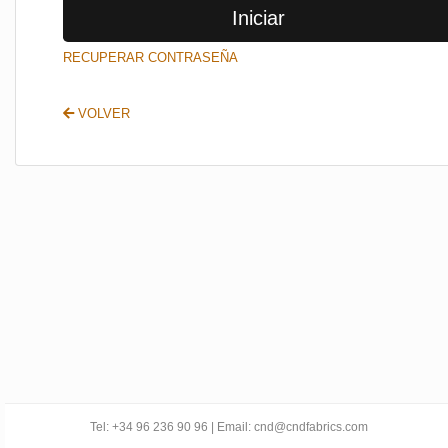
Iniciar
SALIR
RECUPERAR CONTRASEÑA
VOLVER
Tel: +34 96 236 90 96 | Email: cnd@cndfabrics.com