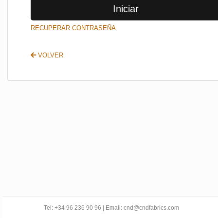
Iniciar
SALIR
RECUPERAR CONTRASEÑA
VOLVER
Tel: +34 96 236 90 96 | Email: cnd@cndfabrics.com