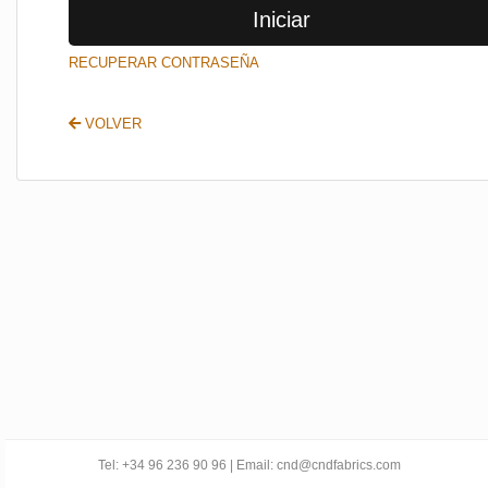
Iniciar
SALIR
RECUPERAR CONTRASEÑA
VOLVER
Tel: +34 96 236 90 96 | Email: cnd@cndfabrics.com