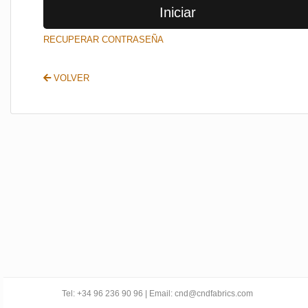
Iniciar
SALIR
RECUPERAR CONTRASEÑA
VOLVER
Tel: +34 96 236 90 96 | Email: cnd@cndfabrics.com