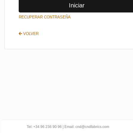
Iniciar
SALIR
RECUPERAR CONTRASEÑA
VOLVER
Tel: +34 96 236 90 96 | Email: cnd@cndfabrics.com