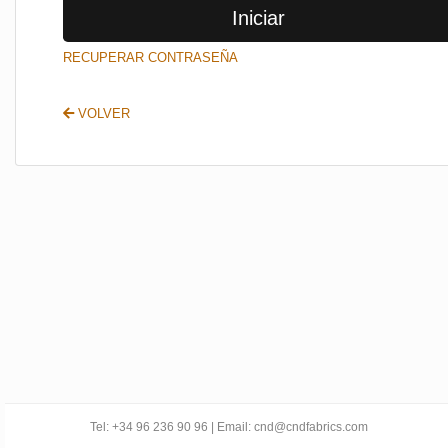
Iniciar
SALIR
RECUPERAR CONTRASEÑA
VOLVER
Tel: +34 96 236 90 96 | Email: cnd@cndfabrics.com