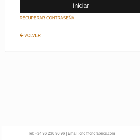
Iniciar
SALIR
RECUPERAR CONTRASEÑA
VOLVER
Tel: +34 96 236 90 96 | Email: cnd@cndfabrics.com