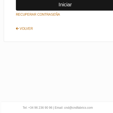
Iniciar
SALIR
RECUPERAR CONTRASEÑA
VOLVER
Tel: +34 96 236 90 96 | Email: cnd@cndfabrics.com