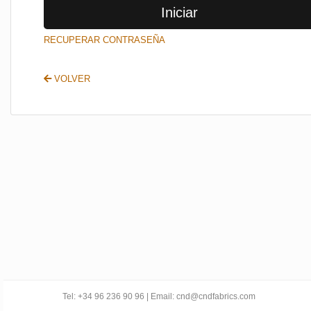
Iniciar
SALIR
RECUPERAR CONTRASEÑA
VOLVER
Tel: +34 96 236 90 96 | Email: cnd@cndfabrics.com