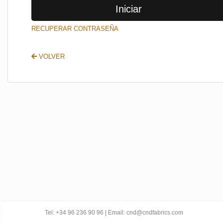
Iniciar
SALIR
RECUPERAR CONTRASEÑA
VOLVER
Tel: +34 96 236 90 96 | Email: cnd@cndfabrics.com