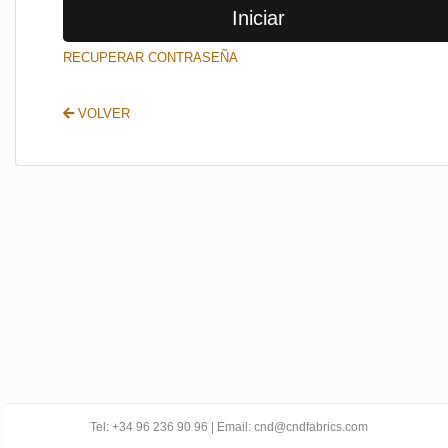
Iniciar
SALIR
RECUPERAR CONTRASEÑA
VOLVER
Tel: +34 96 236 90 96 | Email: cnd@cndfabrics.com