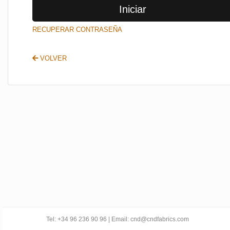
Iniciar
SALIR
RECUPERAR CONTRASEÑA
VOLVER
Tel: +34 96 236 90 96 | Email: cnd@cndfabrics.com