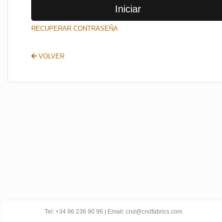
Iniciar
SALIR
RECUPERAR CONTRASEÑA
VOLVER
Tel: +34 96 236 90 96 | Email: cnd@cndfabrics.com