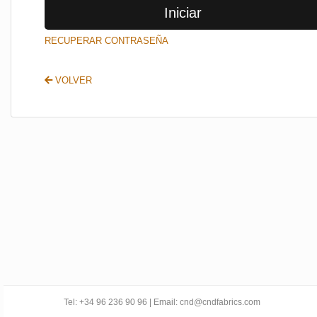
Iniciar
SALIR
RECUPERAR CONTRASEÑA
VOLVER
Tel: +34 96 236 90 96 | Email: cnd@cndfabrics.com