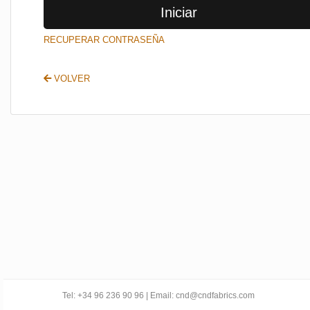
Iniciar
SALIR
RECUPERAR CONTRASEÑA
VOLVER
Tel: +34 96 236 90 96 | Email: cnd@cndfabrics.com