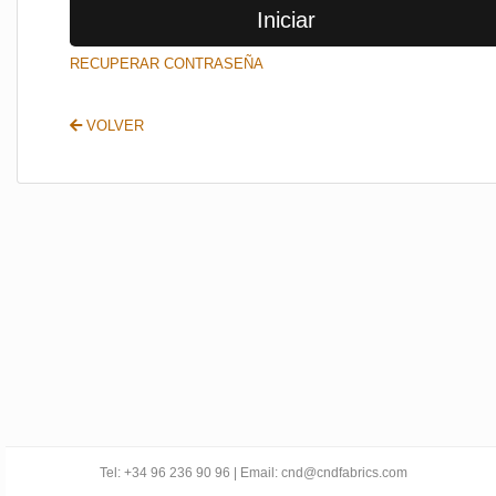
Iniciar
SALIR
RECUPERAR CONTRASEÑA
VOLVER
Tel: +34 96 236 90 96 | Email: cnd@cndfabrics.com