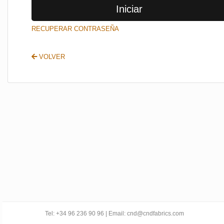
Iniciar
SALIR
RECUPERAR CONTRASEÑA
VOLVER
Tel: +34 96 236 90 96 | Email: cnd@cndfabrics.com