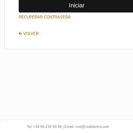
Iniciar
SALIR
RECUPERAR CONTRASEÑA
VOLVER
Tel: +34 96 236 90 96 | Email: cnd@cndfabrics.com