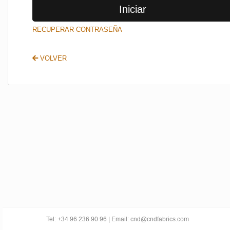
Iniciar
SALIR
RECUPERAR CONTRASEÑA
VOLVER
Tel: +34 96 236 90 96 | Email: cnd@cndfabrics.com