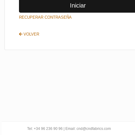
Iniciar
SALIR
RECUPERAR CONTRASEÑA
VOLVER
Tel: +34 96 236 90 96 | Email: cnd@cndfabrics.com