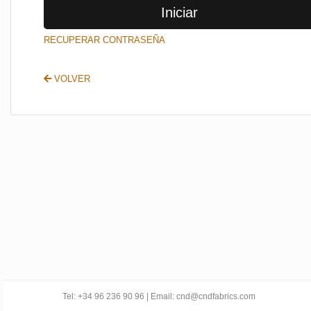
Iniciar
SALIR
RECUPERAR CONTRASEÑA
VOLVER
Tel: +34 96 236 90 96 | Email: cnd@cndfabrics.com