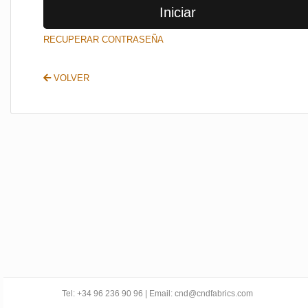
Iniciar
SALIR
RECUPERAR CONTRASEÑA
VOLVER
Tel: +34 96 236 90 96 | Email: cnd@cndfabrics.com