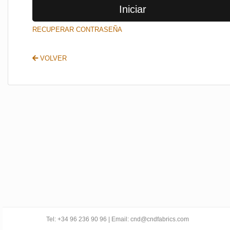
Iniciar
SALIR
RECUPERAR CONTRASEÑA
VOLVER
Tel: +34 96 236 90 96 | Email: cnd@cndfabrics.com