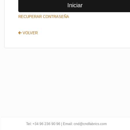
Iniciar
SALIR
RECUPERAR CONTRASEÑA
VOLVER
Tel: +34 96 236 90 96 | Email: cnd@cndfabrics.com