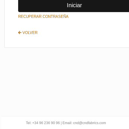
Iniciar
SALIR
RECUPERAR CONTRASEÑA
VOLVER
Tel: +34 96 236 90 96 | Email: cnd@cndfabrics.com