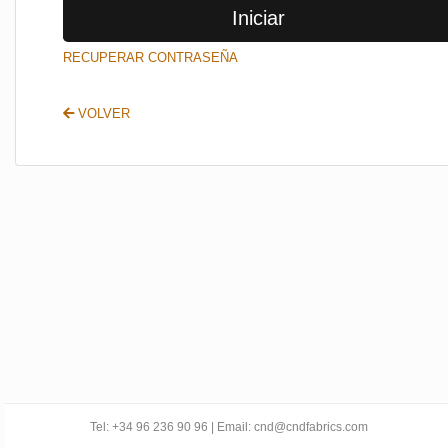
Iniciar
SALIR
RECUPERAR CONTRASEÑA
VOLVER
Tel: +34 96 236 90 96 | Email: cnd@cndfabrics.com