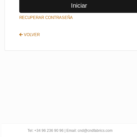
Iniciar
SALIR
RECUPERAR CONTRASEÑA
VOLVER
Tel: +34 96 236 90 96 | Email: cnd@cndfabrics.com