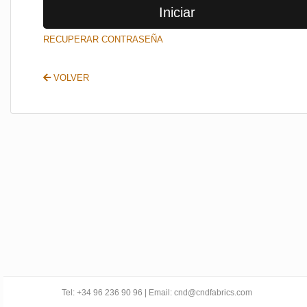
Iniciar
SALIR
RECUPERAR CONTRASEÑA
VOLVER
Tel: +34 96 236 90 96 | Email: cnd@cndfabrics.com