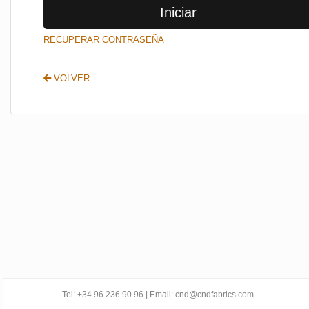
Iniciar
SALIR
RECUPERAR CONTRASEÑA
VOLVER
Tel: +34 96 236 90 96 | Email: cnd@cndfabrics.com