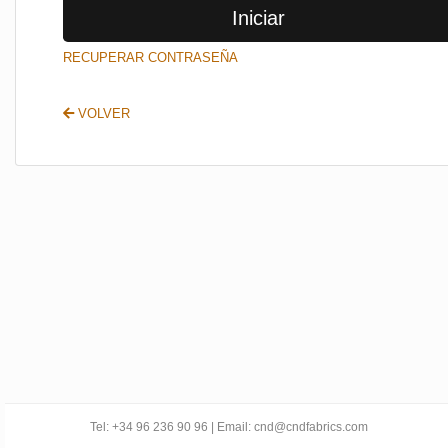
Iniciar
SALIR
RECUPERAR CONTRASEÑA
VOLVER
Tel: +34 96 236 90 96 | Email: cnd@cndfabrics.com