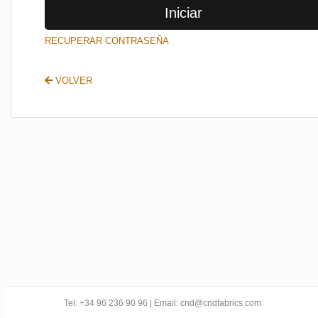
Iniciar
SALIR
RECUPERAR CONTRASEÑA
VOLVER
Tel: +34 96 236 90 96 | Email: cnd@cndfabrics.com