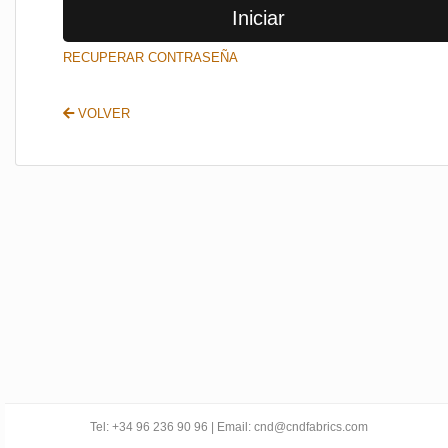
Iniciar
SALIR
RECUPERAR CONTRASEÑA
VOLVER
Tel: +34 96 236 90 96 | Email: cnd@cndfabrics.com