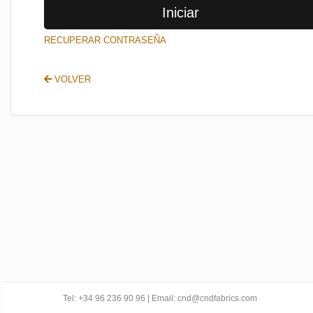
Iniciar
SALIR
RECUPERAR CONTRASEÑA
VOLVER
Tel: +34 96 236 90 96 | Email: cnd@cndfabrics.com