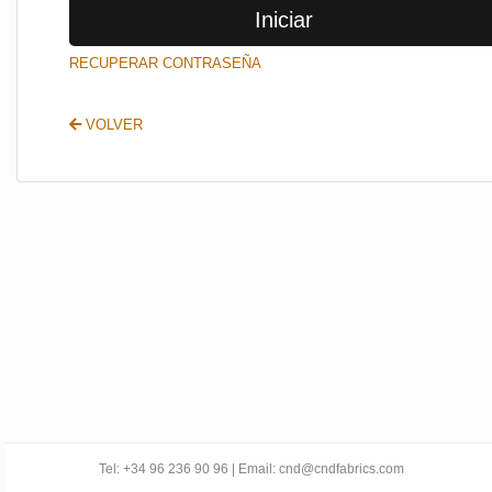
Iniciar
SALIR
RECUPERAR CONTRASEÑA
VOLVER
Tel: +34 96 236 90 96 | Email: cnd@cndfabrics.com