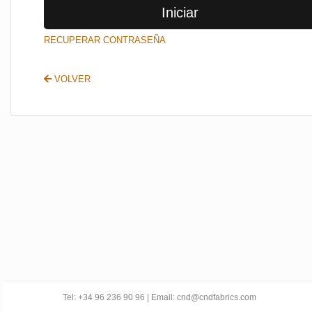
Iniciar
SALIR
RECUPERAR CONTRASEÑA
VOLVER
Tel: +34 96 236 90 96 | Email: cnd@cndfabrics.com