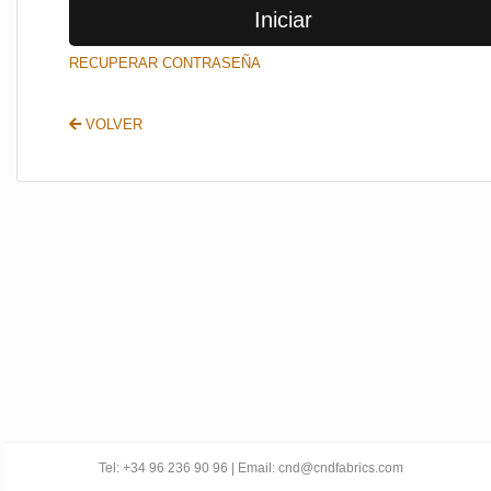
Iniciar
SALIR
RECUPERAR CONTRASEÑA
VOLVER
Tel: +34 96 236 90 96 | Email: cnd@cndfabrics.com