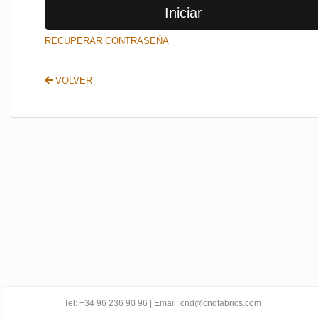
Iniciar
SALIR
RECUPERAR CONTRASEÑA
VOLVER
Tel: +34 96 236 90 96 | Email: cnd@cndfabrics.com